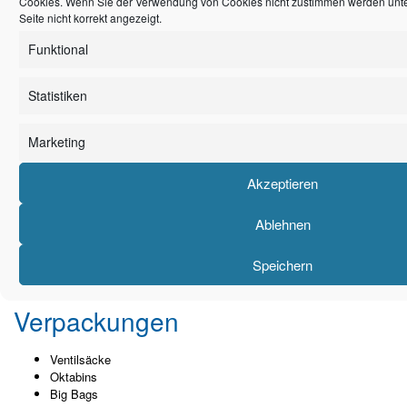
Cookies. Wenn Sie der Verwendung von Cookies nicht zustimmen werden unte
Seite nicht korrekt angezeigt.
Funktional
Qualitäten
Statistiken
1A-Typware (prime)
NT-Ware (Offspec)
Marketing
Industriequalität (IQ)
Regranulate
Akzeptieren
Mahlgüter
Darbietungsformen
Ablehnen
Granulate
Speichern
Mahlgut
Pulver/Gries
Verpackungen
Ventilsäcke
Oktabins
Big Bags