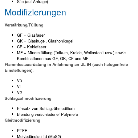
Silo (auf Anfrage)
Modifizierungen
Verstärkung/Füllung
GF = Glasfaser
GK = Glaskugel, Glashohlkugel
CF = Kohlefaser
MF = Mineralfüllung (Talkum, Kreide, Wollastonit usw.) sowie
Kombinationen aus GF, GK, CF und MF
Flammfestausrüstung in Anlehnung an UL 94 (auch halogenfreie
Einstellungen):
V0
V1
V2
Schlagzähmodifizierung
Einsatz von Schlagzähmodifiern
Blendung verschiedener Polymere
Gleitmodifizierung
PTFE
Molybdändisulfid (MoS2)