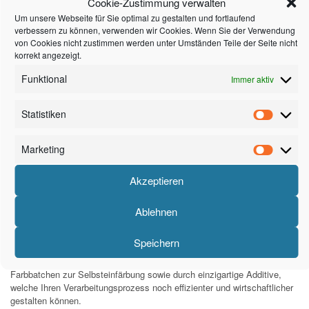
Cookie-Zustimmung verwalten
Masterbatche / Additive
Um unsere Webseite für Sie optimal zu gestalten und fortlaufend
verbessern zu können, verwenden wir Cookies. Wenn Sie der Verwendung
Material-Anfrage
von Cookies nicht zustimmen werden unter Umständen Teile der Seite nicht
korrekt angezeigt.
Thermoplastische Kunststoff
Funktional
Immer aktiv
Granulate von PE bis PEEK
Statistiken
Unser Lieferprogramm
Marketing
Unser Lieferprogramm umfasst Standard- und technische Kunststoffe
Akzeptieren
als Granulate und original verpackte 1A-Typware, auf Wunsch auch als
NT-Ware, Industriequalität, Regranulate und Mahlgüter.
Ablehnen
Zu jeder Lieferung erhalten Sie bei 1A-Typware selbstverständlich ein
Werksprüfzeugnis vom Hersteller.
Speichern
Abgerundet wird unsere Produktpalette durch das Angebot von
Farbbatchen zur Selbsteinfärbung sowie durch einzigartige Additive,
welche Ihren Verarbeitungsprozess noch effizienter und wirtschaftlicher
gestalten können.